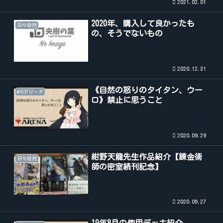
2021.02.01
2020年、購入して良かったも
日々徒然
の、そうでないもの
2020.12.31
《自然の怒りのタイタン、ウー
MTGアリーナ
ロ》禁止に思うこと
2020.09.29
紺野天龍先生作品紹介【錬金術
日々徒然
師の密室続刊記念】
2020.06.27