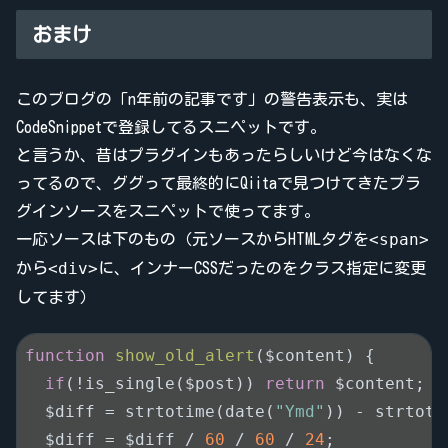
おまけ
このブログの「n年前の記事です」の警告表示も、実は
CodeSnippetで登録してるスニペットです。
と言うか、昔はプラグインもあったらしいけど今はなくな
ってるので、ググって最終的にQiitaで見つけてきたプラ
グインソースをスニペットで使ってます。
<span>
一応ソースは下のもの（元ソースからHTMLタグを
<div>
から
に、インナーCSSだったのをクラス指定に変更
してます）
function
show_old_alert
($content)
{

if
(!is_single($post)) 
return
 $content;

  $diff = strtotime(date(
"Ymd"
)) - strtoti
  $diff = $diff / 
60
 / 
60
 / 
24
;
