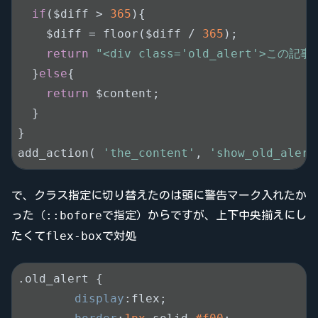
if
($diff > 
365
){

    $diff = floor($diff / 
365
);

return
"<div class='old_alert'>この記事
  }
else
{

return
 $content;

  }

}

add_action( 
'the_content'
, 
'show_old_alert
で、クラス指定に切り替えたのは頭に警告マーク入れたか
::bofore
った（
で指定）からですが、上下中央揃えにし
flex-box
たくて
で対処
.old_alert
 {

display
:flex;
