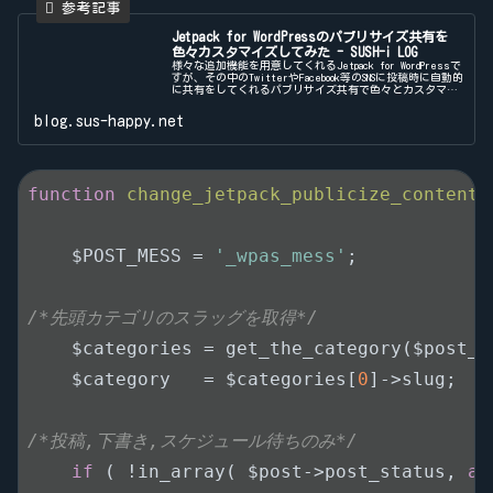
Jetpack for WordPressのパブリサイズ共有を
色々カスタマイズしてみた - SUSH-i LOG
様々な追加機能を用意してくれるJetpack for WordPressで
すが、その中のTwitterやFacebook等のSNSに投稿時に自動的
に共有をしてくれるパブリサイズ共有で色々とカスタマイ
ズしたい所があったので、調べたことのメモを...
blog.sus-happy.net
function
change_jetpack_publicize_content
(
    $POST_MESS = 
'_wpas_mess'
;

/*先頭カテゴリのスラッグを取得*/
    $categories = get_the_category($post_id
    $category   = $categories[
0
]->slug;

/*投稿,下書き,スケジュール待ちのみ*/
if
 ( !in_array( $post->post_status, 
ar