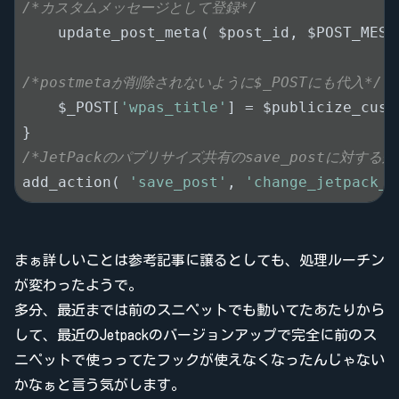
/*カスタムメッセージとして登録*/
    update_post_meta( $post_id, $POST_MESS
/*postmetaが削除されないように$_POSTにも代入*/
    $_POST[
'wpas_title'
] = $publicize_cust
/*JetPackのパブリサイズ共有のsave_postに対する
add_action( 
'save_post'
, 
'change_jetpack_p
まぁ詳しいことは参考記事に譲るとしても、処理ルーチン
が変わったようで。
多分、最近までは前のスニペットでも動いてたあたりから
して、最近のJetpackのバージョンアップで完全に前のス
ニペットで使っってたフックが使えなくなったんじゃない
かなぁと言う気がします。