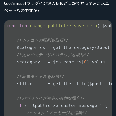
CodeSnippetプラグイン導入時にどこかで拾ってきたスニ
ペットなのですが）
function
change_publicize_save_meta
( $subm
/*カテゴリの配列を取得*/
    $categories = get_the_category($post_id
/*先頭のカテゴリのスラッグを取得*/
    $category   = $categories[
0
]->slug;

/*記事タイトルを取得*/
    $title      = get_the_title($post_id);

/*パブリサイズ共有が有効な場合*/
if
 ( !$publicize_custom_message ) {

/*カスタムメッセージを編集*/