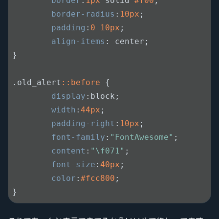
border
:
1px
 solid 
#f00
;

border-radius
:
10px
;

padding
:
0
10px
;

align-items
: center;

}

.old_alert
::before
 {

display
:block;

width
:
44px
;

padding-right
:
10px
;

font-family
:
"FontAwesome"
;

content
:
"\f071"
;

font-size
:
40px
;

color
:
#fcc800
;

}