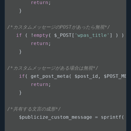
return
;

    }

/*カスタムメッセージのPOSTがあったら無視*/
if
 ( !
empty
( $_POST[
'wpas_title'
] ) ) {

return
;

    }

/*カスタムメッセージがある場合は無視*/
if
( get_post_meta( $post_id, $POST_MES
return
;

    }

/*共有する文言の成形*/
    $publicize_custom_message = sprintf( 
'