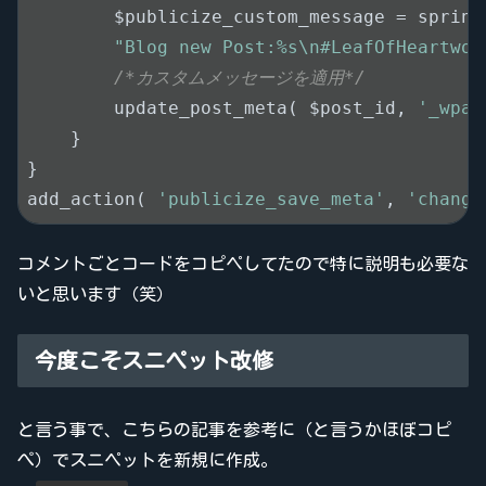
        $publicize_custom_message = sprintf
"Blog new Post:%s\n#LeafOfHeartwoo
/*カスタムメッセージを適用*/
        update_post_meta( $post_id, 
'_wpas
    }

}

add_action( 
'publicize_save_meta'
, 
'change
コメントごとコードをコピペしてたので特に説明も必要な
いと思います（笑）
今度こそスニペット改修
と言う事で、こちらの記事を参考に（と言うかほぼコピ
ぺ）でスニペットを新規に作成。