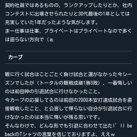
契約社員ではあるものの、ランクアップしたりとか、社内
コンテストに出場させられたりと30代最後の1年としては
充実していた1年だったような気がします。
まー仕事は仕事、プライベートはプライベートなので多く
は語らない方向で（ぁ
カープ
観に行く試合はことごとく負け試合と運がなかった今シー
ズンでしたが（トータルの観戦成績1勝3敗）、一番悔しい
のは前田神の引退試合に行けなかったこと。
今カープの応援してるのは前田の2000本安打達成試合を直
接観戦したこと、と公言して憚らない自分が引退試合に行
けなかったのは本当に悔いが残る思いです。
そんなわけで、どんな形でも引退に合わせて出たI’ll be
backのTシャツの言葉を信じておりますよ、ええｗ