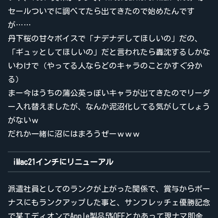
セールついでに調べてたら出てきたので始めたんです
が……
丹下桜の甘々ボイスで「ナデナデしてほしいの」だの、
「ギュッとしてほしいの」だと言われたら轟沈するしかな
いわけで（やってる人ならどのキャラのことかすぐ分か
る）
まー今はうちの蒲公英っぽいキャラが出てきたのでリーダ
ー入れ替えましたが、なんか泥沼化してる気がしてしょう
がないｗ
だれか一緒に沼にはまろうぜーｗｗｗ
iMac21インチにリニューアル
派遣社員としてのランクが上がった関係で、賞与からボー
ナスにもランクアップした事と、サンフレッチェ優勝記念
で某エディオンでApple製品5%OFFとかあって現ナマ即金