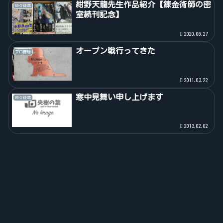
紺野天龍先生作品紹介【錬金術師の密
日々徒然
室続刊記念】
2020.06.27
オープン戦行ってきた
プロ野球
2011.03.22
寒中見舞い申し上げます
日々徒然
2013.02.02