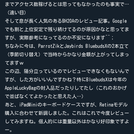
までアクセス数稼げるとは思ってもなかったのも事実で…
（遠い目）
そして息が長く人気のあるBH20Aのレビュー記事。Google
でも割と上位安定で残り続けてるのが原因かなと思ってま
すが、実際参考になってるのか不安になります^^；
ちなみに今は、ParrotZikとJaybirds BluebudsXの2本立て
（季節切り替え）で当時からかなり金額が上がってしまっ
てますｗ
この辺、随分立っているのでレビューできなくもないんで
すが、した方がいいんですかね？特にBluebudsXは今年の
AppleLuckyBagの封入品だったりしてたし（これのおかげ
で並ばなくてよかったと思えた人…）
あと、iPadMiniのキーボードケースですが、Retinaモデル
購入に合わせて新調しました。これはこれで今度レビュー
してみますね。個人的には重量以外はかなり好印象ですよ
ー。