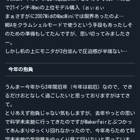
で21インチiMacの上位モデル購入（ぉぃぉぃ
まぁさすがに2007MidのMacMiniでは限界あったのよ…
MBAをクラムシェルモードで使うという手段もあったしそ
のための準備もしてたんですが、思い切ってみましたさ
ー。
しかし机の上にモニタが3台並んで圧迫感が半端ない…
今年の抱負
うんまー今年から3年間厄年（今年は前厄）なので、でき
るだけおとなしく過ごしたいと思っておりますがはてさ
て。
とりあえず抱負じゃない気もしますが、去年やっとの思い
で科学未来館に行ってきたのですがMakerFairとぶつかっ
てあんまりゆっくり回れなかったので、今年あらためて科
学未来館の常設展をゆっくり見て回りたいと思っていま