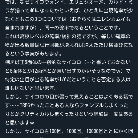
では、なぜサイコウォンド、エリュシオーヌ、ガルド・ミ
ラが揃って46になったかといえば、ひとえに出現確率が少
なくともこの3つについては（おそらくはニレンカムイも
含まれますが）、同一の確率であるということです。
これは高校レベルの確率/統計の話ですが、等しい確率の
物が出る数量は試行回数が増えれば増えただけ横並びにな
るという事実があります。
例えば正6面体の一般的なサイコロ（…と書いておかない
と8面体とか12面体とか言い出すのがいそうなのでｗ）で
特定の出目が出る確率が1/6だということを否定する人は
誰も居ないと思います。
しかし、サイコロの目が偏って見えることはよくある話で
す……TRPGやったことある人ならファンブルしまくった
りとかクリティカルしまくったりという経験は一度はある
と思いますｗ
しかし、サイコロを100回、1000回、10000回ととにかく回