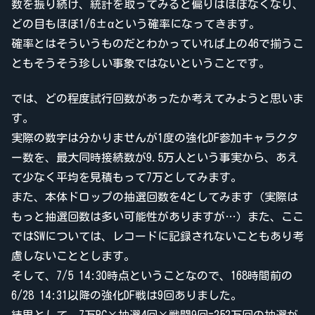
数を振り続け、統計を取ってみると偏りはほぼなくなり、
どの目もほぼ1/6±αという確率になってきます。
確率とはそういうものだとわかっていれば上の46で揃うこ
ともそうそう珍しい事象ではないということです。
では、どの程度試行回数があったか考えてみようと思いま
す。
実際の数字は分かりませんが1度の強化DF参加キャラクタ
ー数を、最大同時接続数が9.5万人という事実から、あえ
て少なく平均を見積もって7万としてみます。
また、本体ドロップの抽選回数を4としてみます（実際は
もっと抽選回数は多い可能性がありますが…）また、ここ
ではSWについては、レコードに記録されないこともあり考
慮しないこととします。
そして、7/5 14:30時点ということなので、168時間前の
6/28 14:31以降の強化DF戦は9回ありました。
結果として、7万PC×抽選4回×戦闘9回=252万回の抽選が