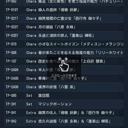
TP-092
Chara
魔法（主に属性）を使う程度の能力「パチュリー・ノ
TP-019T
Chara
幽人の庭師「魂魄 妖夢」
TP-021T
Chara
幽冥楼閣の亡霊少女「西行寺 幽々子」
TP-033T
Chara
月の頭脳「八意 永琳」
TP-035T
Chara
永遠と須臾の罪人「蓬莱山 輝夜」
TP-070
Chara
小さなスイートポイズン「メディスン・メランコリー
TP-098
Chara
春が来たことを伝える程度の能力「リリーホワイト」
TP-107
Chara
歴史を食べる程度の能力「上白沢 慧音」
TP-SA04
Chara
半人半霊「魂魄 妖夢」
スクロールできます
TP-SA05
Chara
華胥の亡霊「西行寺 幽々子」
TP-SA06
Chara
境界の妖怪「八雲 紫」
TP-085
Set
葉団扇
TP-241
Set
マジックポーション
TP-041
Extra
幽冥の住人「魂魄 妖夢」＆「西行寺 幽々子」
TP-042
Extra
悠久の過客「八意 永琳」＆「蓬莱山 輝夜」