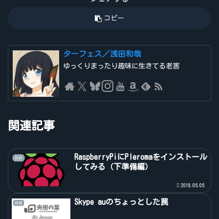
コピー
ターフェス／浅田和哉
ゆっくりまったり趣味に生きてる老害
関連記事
RaspberryPiにPleromaをインストール
技術
してみる（下準備編）
2018.05.05
Skype auのちょっとした罠
技術