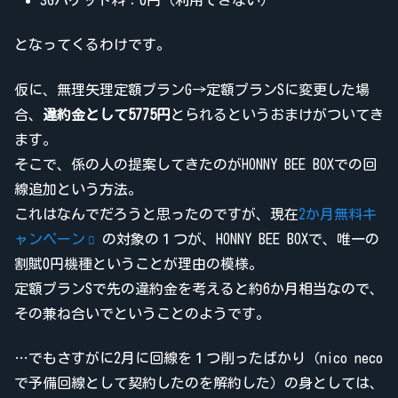
となってくるわけです。
仮に、無理矢理定額プランG→定額プランSに変更した場
合、
違約金として5775円
とられるというおまけがついてき
ます。
そこで、係の人の提案してきたのがHONNY BEE BOXでの回
線追加という方法。
これはなんでだろうと思ったのですが、現在
2か月無料キ
ャンペーン
の対象の１つが、HONNY BEE BOXで、唯一の
割賦0円機種ということが理由の模様。
定額プランSで先の違約金を考えると約6か月相当なので、
その兼ね合いでということのようです。
…でもさすがに2月に回線を１つ削ったばかり（nico neco
で予備回線として契約したのを解約した）の身としては、