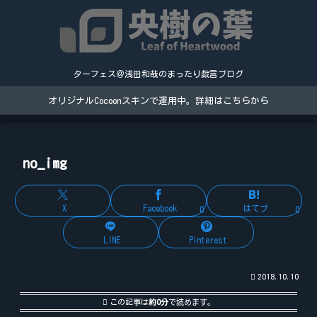
ターフェス＠浅田和哉のまったり戯言ブログ
オリジナルCocoonスキンで運用中。詳細はこちらから
no_img
X
Facebook
はてブ
0
0
LINE
Pinterest
2018.10.10
この記事は
約0分
で読めます。