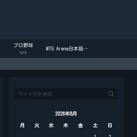
プロ野球
MTG Arena日本語環境不具合・バグ・誤訳一覧
NPB
2026年8月
月
火
水
木
金
土
日