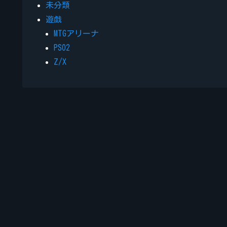
未分類
遊戯
MTGアリーナ
PSO2
Z/X